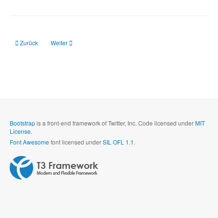
Previous article: Produkte
Next article: Willkommen bei BUSCHLE.DE
Zurück
Weiter
Bootstrap
is a front-end framework of Twitter, Inc. Code licensed under
MIT
License.
Font Awesome
font licensed under
SIL OFL 1.1
.