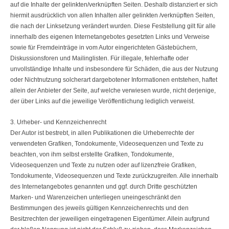
auf die Inhalte der gelinkten/verknüpften Seiten. Deshalb distanziert er sich
hiermit ausdrücklich von allen Inhalten aller gelinkten /verknüpften Seiten,
die nach der Linksetzung verändert wurden. Diese Feststellung gilt für alle
innerhalb des eigenen Internetangebotes gesetzten Links und Verweise
sowie für Fremdeinträge in vom Autor eingerichteten Gästebüchern,
Diskussionsforen und Mailinglisten. Für illegale, fehlerhafte oder
unvollständige Inhalte und insbesondere für Schäden, die aus der Nutzung
oder Nichtnutzung solcherart dargebotener Informationen entstehen, haftet
allein der Anbieter der Seite, auf welche verwiesen wurde, nicht derjenige,
der über Links auf die jeweilige Veröffentlichung lediglich verweist.
3. Urheber- und Kennzeichenrecht
Der Autor ist bestrebt, in allen Publikationen die Urheberrechte der
verwendeten Grafiken, Tondokumente, Videosequenzen und Texte zu
beachten, von ihm selbst erstellte Grafiken, Tondokumente,
Videosequenzen und Texte zu nutzen oder auf lizenzfreie Grafiken,
Tondokumente, Videosequenzen und Texte zurückzugreifen. Alle innerhalb
des Internetangebotes genannten und ggf. durch Dritte geschützten
Marken- und Warenzeichen unterliegen uneingeschränkt den
Bestimmungen des jeweils gültigen Kennzeichenrechts und den
Besitzrechten der jeweiligen eingetragenen Eigentümer. Allein aufgrund